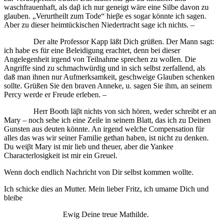
waschfrauenhaft, als daβ ich nur geneigt wäre eine Silbe davon zu
glauben. „Verurtheilt zum Tode“ hieβe es sogar könnte ich sagen.
Aber zu dieser heimtückischen Niedertracht sage ich nichts. –
Der alte Professor Kapp läßt Dich grüßen. Der Mann sagt:
ich habe es für eine Beleidigung erachtet, denn bei dieser
Angelegenheit irgend von Teilnahme sprechen zu wollen. Die
Angriffe sind zu schmachwürdig und in sich selbst zerfallend, als
daß man ihnen nur Aufmerksamkeit, geschweige Glauben schenken
sollte. Grüßen Sie den braven Anneke, u. sagen Sie ihm, an seinem
Percy werde er Freude erleben. –
Herr Booth läβt nichts von sich hören, weder schreibt er an
Mary – noch sehe ich eine Zeile in seinem Blatt, das ich zu Deinen
Gunsten aus deuten könnte. An irgend welche Compensation für
alles das was wir seiner Familie gethan haben, ist nicht zu denken.
Du weiβt Mary ist mir lieb und theuer, aber die Yankee
Characterlosigkeit ist mir ein Greuel.
Wenn doch endlich Nachricht von Dir selbst kommen wollte.
Ich schicke dies an Mutter. Mein lieber Fritz, ich umame Dich und
bleibe
Ewig Deine treue Mathilde.