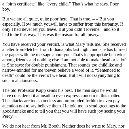
a “birth certificate” like “every child.” That’s what he says. Poor
boy.
But we are all quite, quite poor here. That is true. – – But you
especially. How much youwill have to suffer from this barbarity. If
only I had never let you leave. But you didn’t loveme—and so it
had to be this way. This was the reason for all misery.
You have received your verdict, is what Mary tells me. She received
a letter fromFletcher from Indianapolis last night, and she has burned
the paper with the message about you.That’s inappropriate behavior
among friends and nothing else. I am not able to make head or tailof
it. She says: for double punishment. That sounds too childlike and
narrow-minded for me toeven believe a word of it. “Sentenced to
death” could be the verdict we hear. But I will not sayanything to
such maliciousness.
The old Professor Kapp sends his best. The man says he would
have considered it aninsult to even express concern in this matter.
The attacks are too shameless and unfounded forhim to even pay
attention not to say believe them. He told me to send greetings to the
goodAnneke and to tell you that you will have such joy seeing your
Percy. –
We do not hear from Mr. Booth. Neither does he write to Mary, nor