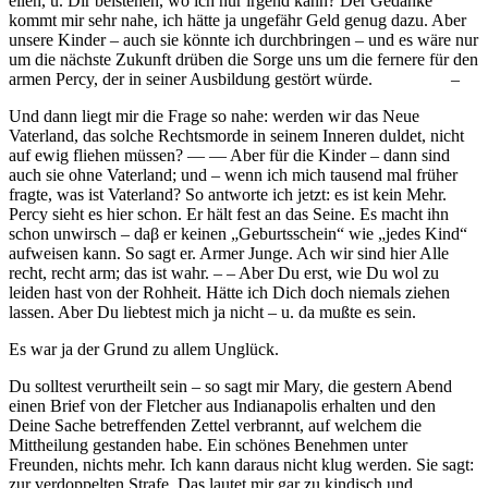
eilen, u. Dir beistehen, wo ich nur irgend kann? Der Gedanke
kommt mir sehr nahe, ich hätte ja ungefähr Geld genug dazu. Aber
unsere Kinder – auch sie könnte ich durchbringen – und es wäre nur
um die nächste Zukunft drüben die Sorge uns um die fernere für den
armen Percy, der in seiner Ausbildung gestört würde. –
Und dann liegt mir die Frage so nahe: werden wir das Neue
Vaterland, das solche Rechtsmorde in seinem Inneren duldet, nicht
auf ewig fliehen müssen? — — Aber für die Kinder – dann sind
auch sie ohne Vaterland; und – wenn ich mich tausend mal früher
fragte, was ist Vaterland? So antworte ich jetzt: es ist kein Mehr.
Percy sieht es hier schon. Er hält fest an das Seine. Es macht ihn
schon unwirsch – daβ er keinen „Geburtsschein“ wie „jedes Kind“
aufweisen kann. So sagt er. Armer Junge. Ach wir sind hier Alle
recht, recht arm; das ist wahr. – – Aber Du erst, wie Du wol zu
leiden hast von der Rohheit. Hätte ich Dich doch niemals ziehen
lassen. Aber Du liebtest mich ja nicht – u. da mußte es sein.
Es war ja der Grund zu allem Unglück.
Du solltest verurtheilt sein – so sagt mir Mary, die gestern Abend
einen Brief von der Fletcher aus Indianapolis erhalten und den
Deine Sache betreffenden Zettel verbrannt, auf welchem die
Mittheilung gestanden habe. Ein schönes Benehmen unter
Freunden, nichts mehr. Ich kann daraus nicht klug werden. Sie sagt:
zur verdoppelten Strafe. Das lautet mir gar zu kindisch und