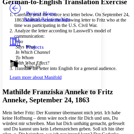
German-to-English Translation Exercise
PROJECT
Others
Decrease font size
Increase font size
Project Home
Carefully read the source text letter below. On September 24,
Radical Relationships
1863 Mathilde wrote the following letter to Fritz who at the
Decrease font size
Increase font size
time was participating in the U.S. Civil War.
Your highlights
Analyze the letter according to Lasswell’s model of
Color Scheme
communication:
Resources
Who
Light
Projects
Says What
In Which Channel
Dark
To Whom
Show all
With What Effect?
Annotation contrast
Sign In
Translate the letter into English for a general audience.
Show all
Hide all
Low
abc
Learn more about
Manifold
High
abc
Margins
Mathilde Franziska Anneke to Fritz
Anneke, September 24, 1863
Mein lieber Fritz: Der Kummer übermannt mich jetzt. Ich habe
Increase text margins
Decrease text margins
keine Hoffnung – denn wäre noch eine für Dich und uns, Du
würdest mir schreiben. Man hat Dich unthätig gemacht, gefesselt
und Du kannst uns kein Lebenszeichen geben. Soll ich hin über
Reset to Defaults