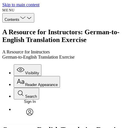
Skip to main content
MENU
Contents
A Resource for Instructors: German-to-
English Translation Exercise
A Resource for Instructors
German-to-English Translation Exercise
Visibility
Reader Appearance
Search
Sign In
Annotations
Enter search criteria
Execute s
Font
Search within:
Font style
CHAPTER
avatar
Yours
Serif
Sans-serif
TEXT