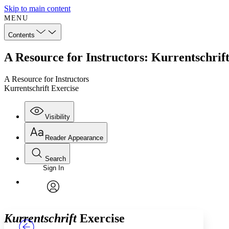
Skip to main content
MENU
Contents
A Resource for Instructors: Kurrentschrif
A Resource for Instructors
Kurrentschrift Exercise
Visibility
Reader Appearance
Search
Sign In
Annotations
Enter search criteria
Execute s
Font
Search within:
Font style
CHAPTER
TEXT
PROJECT
avatar
Yours
Serif
Sans-serif
Kurrentschrift
Exercise