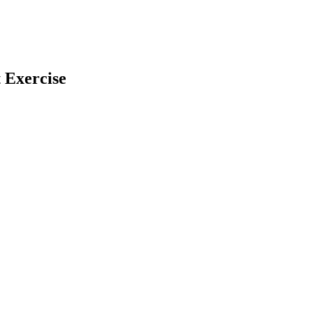
t Exercise
earch